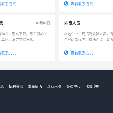
有医学资质的优先，底薪+绩效，
试用期1-3个月，转正后交纳五
看联系方式
查看联系方式
。
售
08月09日
外贸人员
50名，男女不限，月工资4000-
本地企业，现招聘外贸人员，
元，单休，法定节假日休。
售经验者优先，待遇面议。联
看联系方式
查看联系方式
信息
招聘资讯
发布简历
企业入驻
会员中心
法律申明
们