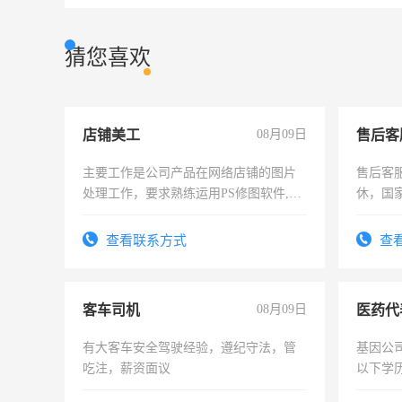
猜您喜欢
店铺美工
08月09日
售后客
主要工作是公司产品在网络店铺的图片
售后客服
处理工作，要求熟练运用PS修图软件,工
休，国
作时间每天8小时，待遇优厚。
查看联系方式
查
客车司机
08月09日
医药代
有大客车安全驾驶经验，遵纪守法，管
基因公
吃注，薪资面议
以下学历
可，需