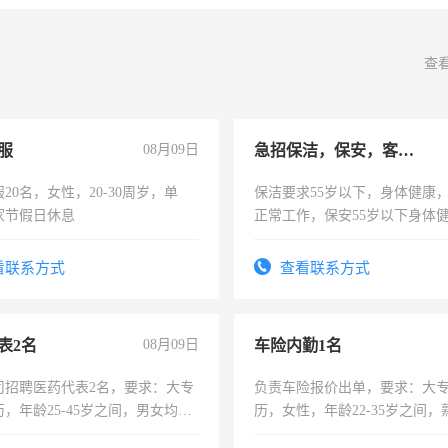
查
服
08月09日
急招保洁，保安，客服，工程
20名，女性，20-30周岁，单
保洁要求55岁以下，身体健康
家节假日休息
正常工作，保安55岁以下身体
责任心形象端庄，遵纪守法，
录，客服要求45岁以下高中以
看联系方式
查看联系方式
懂电脑工作认真，性格开朗有
能力，工程，懂水电维修。
表2名
08月09日
车险内勤1名
司招聘医药代表2名，要求：大专
负责车险报价出单，要求：大
，年龄25-45岁之间，男女均
历，女性，年龄22-35岁之间
要具有营销经验，从事过医药代
操作，工作态度认真，具有团