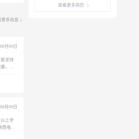
查看更多简历
看更多信息
08月09日
，能坚持
健康，有
无犯罪记
上文化，
良好沟通
08月09日
专以上学
，熟悉电脑
队精神，