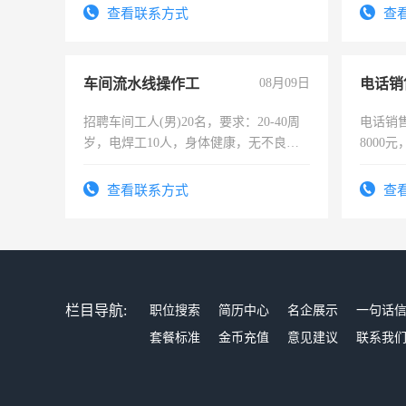
表或者
查看联系方式
查
交五险
车间流水线操作工
08月09日
电话销
招聘车间工人(男)20名，要求：20-40周
电话销售
岁，电焊工10人，身体健康，无不良嗜
8000
好。薪资：4500-7000元，标准八人间住
宿，免费发放劳保用品，两班倒，每月
查看联系方式
查
25号准时发放工资，工作时间10小时
栏目导航:
职位搜索
简历中心
名企展示
一句话
套餐标准
金币充值
意见建议
联系我