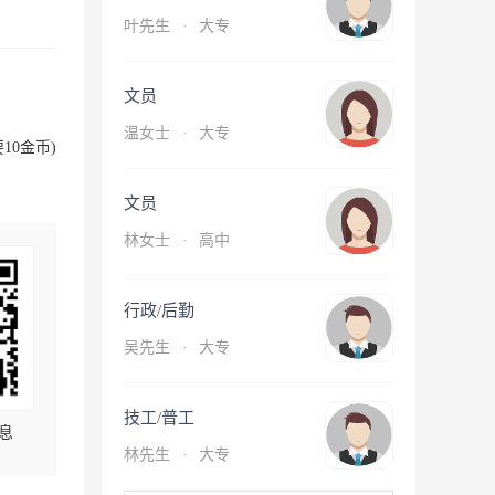
叶先生
·
大专
文员
温女士
·
大专
10金币)
文员
林女士
·
高中
行政/后勤
吴先生
·
大专
技工/普工
息
林先生
·
大专