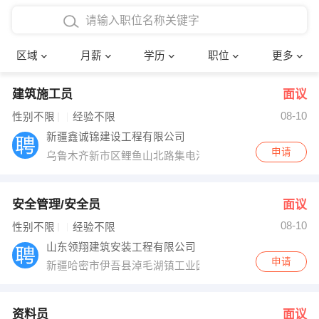
4000-5000元
本科
行政后勤
建筑装潢
确定
区域
月薪
学历
职位
更多
5000-8000元
硕士
销售岗位
教师
建筑施工员
面议
8000-12000元
博士
文员
护士
08-10
性别不限
经验不限
12000-20000元
财务会计
传单派发
新疆鑫诚锦建设工程有限公司
申请
乌鲁木齐新市区鲤鱼山北路集电港1306室
其他
超市零售
促销导购
网络IT
保健按摩
安全管理/安全员
面议
08-10
性别不限
经验不限
快递员
前台接待
山东领翔建筑安装工程有限公司
申请
新疆哈密市伊吾县淖毛湖镇工业园区
收银员
技术员/工程师
水电/机修
部门经理
资料员
面议