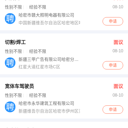
08-10
出纳
保险
性别不限
经验不限
哈密市赣大照明电器有限公司
编辑
法律
申请
中国新疆维吾尔自治区哈密地区哈密市Y404
保洁
贸易采购
切割/焊工
面议
跟单
理财顾问
08-10
性别不限
经验不限
新疆三甲广告有限公司哈密分公司
其他职位
申请
红星大道红星市场C区
宽体车驾驶员
面议
08-10
性别不限
经验不限
哈密市永华建筑工程有限公司
申请
新疆维吾尔自治区哈密市伊州区亚欧东路