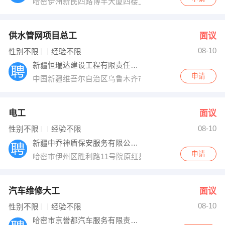
哈密伊州新民四路博丰大厦四楼上海波涛装饰
供水管网项目总工
面议
08-10
性别不限
经验不限
新疆恒瑞达建设工程有限责任公司乌鲁木齐分
申请
中国新疆维吾尔自治区乌鲁木齐市头屯河区王家沟街道S1
电工
面议
08-10
性别不限
经验不限
新疆中乔神盾保安服务有限公司哈密分公司
申请
哈密市伊州区胜利路11号院原红星小学院内房产局对面
汽车维修大工
面议
08-10
性别不限
经验不限
哈密市京誉都汽车服务有限责任公司