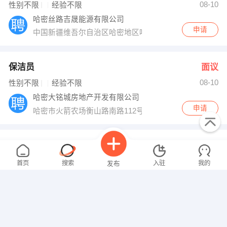
08-10
性别不限
经验不限
哈密丝路吉晟能源有限公司
申请
中国新疆维吾尔自治区哈密地区哈密市沁城乡
保洁员
面议
08-10
性别不限
经验不限
哈密大铭城房地产开发有限公司
申请
哈密市火箭农场衡山路南路112号
工程资料管理
面议
08-10
性别不限
经验不限
首页
搜索
入驻
我的
发布
新疆戎泰祥盾保安服务有限公司哈密分公司
申请
哈密天山西路1号瑞华大厦1909
车间主管
面议