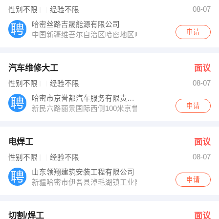
刑女士 发布 [切割/焊工 ] 招聘信息
08-07
性别不限
经验不限
王经理 发布 [电工 ] 招聘信息
【新疆金申工程科技有限公司 】 强势入驻
哈密丝路吉晟能源有限公司
申请
中国新疆维吾尔自治区哈密地区哈密市沁城乡
汽车维修大工
面议
08-07
性别不限
经验不限
哈密市京誉都汽车服务有限责任公司
申请
新民六路丽景国际西侧100米京誉都名车专修
电焊工
面议
08-07
性别不限
经验不限
山东领翔建筑安装工程有限公司
申请
新疆哈密市伊吾县淖毛湖镇工业园区
切割/焊工
面议