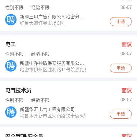
08-07
性别不限
经验不限
新疆三甲广告有限公司哈密分公司
申请
红星大道红星市场C区
电工
面议
08-07
性别不限
经验不限
新疆中乔神盾保安服务有限公司哈密分公司
申请
哈密市伊州区胜利路11号院原红星小学院内房产局对面
电气技术员
面议
08-07
性别不限
经验不限
新疆华汇电气工程有限公司
申请
乌鲁木齐新市区河南路铁十街5栋门面
安全管理/安全员
面议