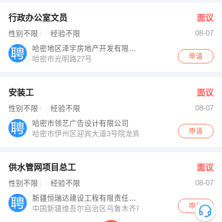
行政办公室文员
面议
08-07
性别不限
经验不限
哈密地区泽宇房地产开发有限责任公司
申请
哈密市光明路27号
安装工
面议
08-07
性别不限
经验不限
哈密市领艺广告设计有限公司
申请
哈密市伊州区迎宾大道3号院龙宾花苑1栋底商15号
供水管网项目总工
面议
08-07
性别不限
经验不限
新疆恒瑞达建设工程有限责任公司乌鲁木齐分
申请
中国新疆维吾尔自治区乌鲁木齐市头屯河区王家沟街道S1